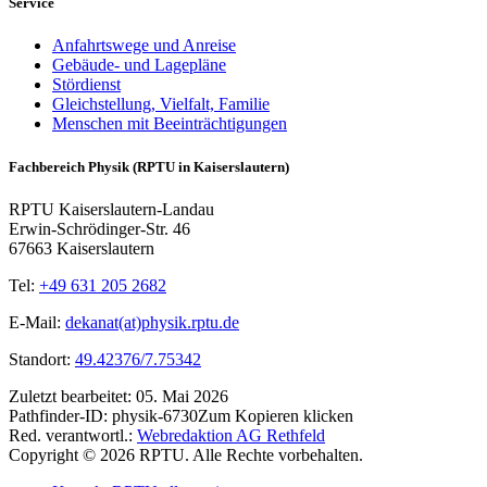
Service
Anfahrtswege und Anreise
Gebäude- und Lagepläne
Stördienst
Gleichstellung, Vielfalt, Familie
Menschen mit Beeinträchtigungen
Fachbereich Physik (RPTU in Kaiserslautern)
RPTU Kaiserslautern-Landau
Erwin-Schrödinger-Str. 46
67663 Kaiserslautern
Tel:
+49 631 205 2682
E-Mail:
dekanat(at)physik.rptu.de
Standort:
49.42376/7.75342
Zuletzt bearbeitet:
05. Mai 2026
Pathfinder-ID:
physik-6730
Zum Kopieren klicken
Red. verantwortl.:
Webredaktion AG Rethfeld
Copyright © 2026 RPTU. Alle Rechte vorbehalten.