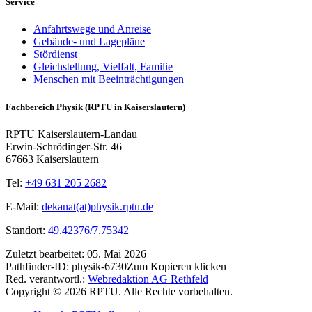
Service
Anfahrtswege und Anreise
Gebäude- und Lagepläne
Stördienst
Gleichstellung, Vielfalt, Familie
Menschen mit Beeinträchtigungen
Fachbereich Physik (RPTU in Kaiserslautern)
RPTU Kaiserslautern-Landau
Erwin-Schrödinger-Str. 46
67663 Kaiserslautern
Tel:
+49 631 205 2682
E-Mail:
dekanat(at)physik.rptu.de
Standort:
49.42376/7.75342
Zuletzt bearbeitet:
05. Mai 2026
Pathfinder-ID:
physik-6730
Zum Kopieren klicken
Red. verantwortl.:
Webredaktion AG Rethfeld
Copyright © 2026 RPTU. Alle Rechte vorbehalten.