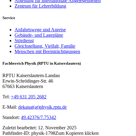
Abteilung für internationale Angelegenheiten
Zentrum für Lehrerbildung
Service
Anfahrtswege und Anreise
Gebäude- und Lagepläne
Stördienst
Gleichstellung, Vielfalt, Familie
Menschen mit Beeinträchtigungen
Fachbereich Physik (RPTU in Kaiserslautern)
RPTU Kaiserslautern-Landau
Erwin-Schrödinger-Str. 46
67663 Kaiserslautern
Tel:
+49 631 205 2682
E-Mail:
dekanat(at)physik.rptu.de
Standort:
49.42376/7.75342
Zuletzt bearbeitet:
12. November 2025
Pathfinder-ID:
physik-1798
Zum Kopieren klicken