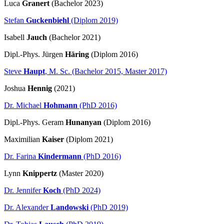
Luca
Granert
(Bachelor 2023)
Stefan
Guckenbiehl
(Diplom 2019)
Isabell
Jauch
(Bachelor 2021)
Dipl.-Phys. Jürgen
Häring
(Diplom 2016)
Steve
Haupt
, M. Sc. (Bachelor 2015, Master 2017)
Joshua
Hennig
(2021)
Dr. Michael
Hohmann
(PhD 2016)
Dipl.-Phys. Geram
Hunanyan
(Diplom 2016)
Maximilian
Kaiser
(Diplom 2021)
Dr. Farina
Kindermann
(PhD 2016)
Lynn
Knippertz
(Master 2020)
Dr. Jennifer
Koch
(PhD 2024)
Dr. Alexander
Landowski
(PhD 2019)