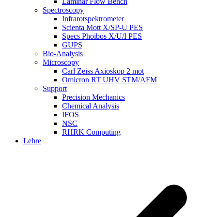
Laminar Flow Bench
Spectroscopy
Infrarotspektrometer
Scienta Mott X/SP-U PES
Specs Phoibos X/U/I PES
GUPS
Bio-Analysis
Microscopy
Carl Zeiss Axioskop 2 mot
Omicron RT UHV STM/AFM
Support
Precision Mechanics
Chemical Analysis
IFOS
NSC
RHRK Computing
Lehre