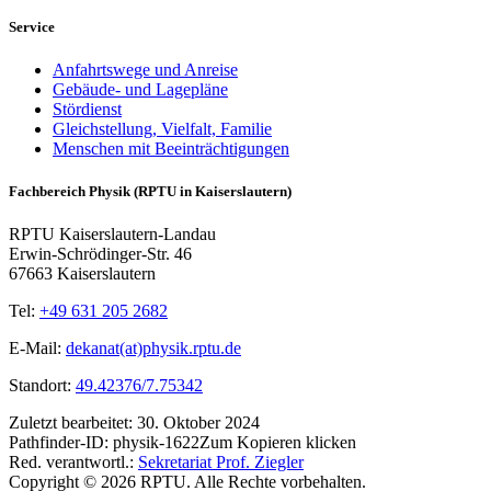
Service
Anfahrtswege und Anreise
Gebäude- und Lagepläne
Stördienst
Gleichstellung, Vielfalt, Familie
Menschen mit Beeinträchtigungen
Fachbereich Physik (RPTU in Kaiserslautern)
RPTU Kaiserslautern-Landau
Erwin-Schrödinger-Str. 46
67663 Kaiserslautern
Tel:
+49 631 205 2682
E-Mail:
dekanat(at)physik.rptu.de
Standort:
49.42376/7.75342
Zuletzt bearbeitet:
30. Oktober 2024
Pathfinder-ID:
physik-1622
Zum Kopieren klicken
Red. verantwortl.:
Sekretariat Prof. Ziegler
Copyright © 2026 RPTU. Alle Rechte vorbehalten.