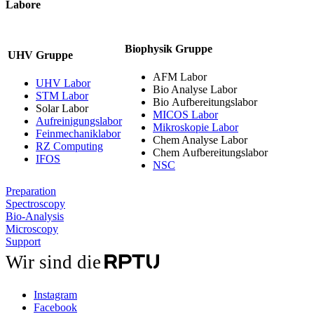
Labore
Biophysik Gruppe
UHV Gruppe
AFM Labor
UHV Labor
Bio Analyse Labor
STM Labor
Bio Aufbereitungslabor
Solar Labor
MICOS Labor
Aufreinigungslabor
Mikroskopie Labor
Feinmechaniklabor
Chem Analyse Labor
RZ Computing
Chem Aufbereitungslabor
IFOS
NSC
Preparation
Spectroscopy
Bio-Analysis
Microscopy
Support
Wir sind die
Instagram
Facebook