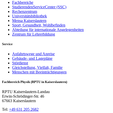
Fachbereiche
StudierendenServiceCenter (SSC)
Rechenzentrum
Universitätsbibliothek
Mensa Kaiserslautern
Sport, Gesundheit, Wohlbefinden
Abteilung für internationale Angelegenheiten
Zentrum für Lehrerbildung
Service
Anfahrtswege und Anreise
Gebäude- und Lagepläne
Stördienst
Gleichstellung, Vielfalt, Familie
Menschen mit Beeinträchtigungen
Fachbereich Physik (RPTU in Kaiserslautern)
RPTU Kaiserslautern-Landau
Erwin-Schrödinger-Str. 46
67663 Kaiserslautern
Tel:
+49 631 205 2682