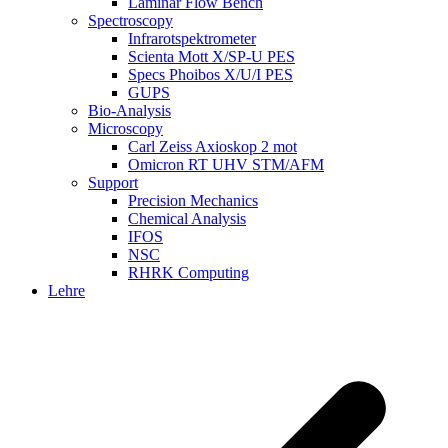
Laminar Flow Bench
Spectroscopy
Infrarotspektrometer
Scienta Mott X/SP-U PES
Specs Phoibos X/U/I PES
GUPS
Bio-Analysis
Microscopy
Carl Zeiss Axioskop 2 mot
Omicron RT UHV STM/AFM
Support
Precision Mechanics
Chemical Analysis
IFOS
NSC
RHRK Computing
Lehre