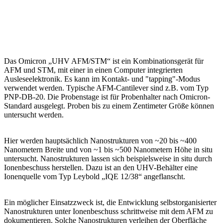
Das Omicron „UHV AFM/STM“ ist ein Kombinationsgerät für
AFM und STM, mit einer in einen Computer integrierten
Ausleseelektronik. Es kann im Kontakt- und "tapping"-Modus
verwendet werden. Typische AFM-Cantilever sind z.B. vom Typ
PNP-DB-20. Die Probenstage ist für Probenhalter nach Omicron-
Standard ausgelegt. Proben bis zu einem Zentimeter Größe können
untersucht werden.
Hier werden hauptsächlich Nanostrukturen von ~20 bis ~400
Nanometern Breite und von ~1 bis ~500 Nanometern Höhe in situ
untersucht. Nanostrukturen lassen sich beispielsweise in situ durch
Ionenbeschuss herstellen. Dazu ist an den UHV-Behälter eine
Ionenquelle vom Typ Leybold „IQE 12/38“ angeflanscht.
Ein möglicher Einsatzzweck ist, die Entwicklung selbstorganisierter
Nanostrukturen unter Ionenbeschuss schrittweise mit dem AFM zu
dokumentieren. Solche Nanostrukturen verleihen der Oberfläche