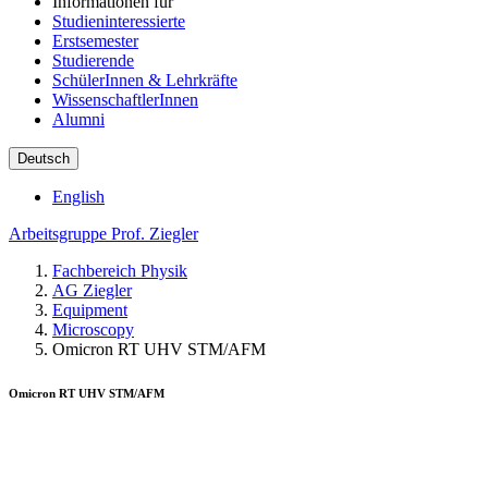
Informationen für
Studieninteressierte
Erstsemester
Studierende
SchülerInnen & Lehrkräfte
WissenschaftlerInnen
Alumni
Deutsch
English
Arbeitsgruppe Prof. Ziegler
Fachbereich Physik
AG Ziegler
Equipment
Microscopy
Omicron RT UHV STM/AFM
Omicron RT UHV STM/AFM