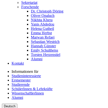
Sekretariat
Forschende
Dr. Christoph Döring
Oliver Opaluch
Nikhita Khera
Yanis Abdedou
Helena Gutheil
Emma Herbst
Marwan Refaei
Sebastian Westrich
Hannah Günster
Emily Schultheiss
Torsten Herzenstiel
Alumni
Kontakt
Informationen für
Studieninteressierte
Erstsemester
Studierende
SchülerInnen & Lehrkräfte
WissenschaftlerInnen
Alumni
Deutsch