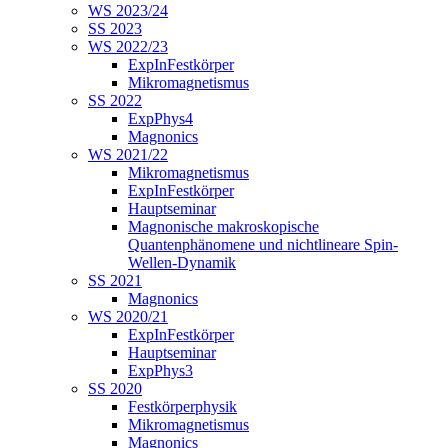
WS 2023/24
SS 2023
WS 2022/23
ExpInFestkörper
Mikromagnetismus
SS 2022
ExpPhys4
Magnonics
WS 2021/22
Mikromagnetismus
ExpInFestkörper
Hauptseminar
Magnonische makroskopische
Quantenphänomene und nichtlineare Spin-
Wellen-Dynamik
SS 2021
Magnonics
WS 2020/21
ExpInFestkörper
Hauptseminar
ExpPhys3
SS 2020
Festkörperphysik
Mikromagnetismus
Magnonics