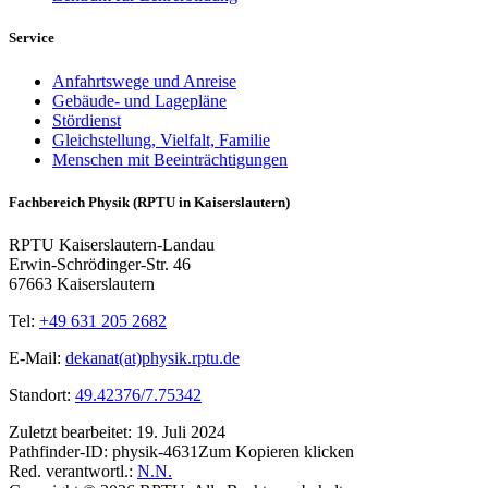
Service
Anfahrtswege und Anreise
Gebäude- und Lagepläne
Stördienst
Gleichstellung, Vielfalt, Familie
Menschen mit Beeinträchtigungen
Fachbereich Physik (RPTU in Kaiserslautern)
RPTU Kaiserslautern-Landau
Erwin-Schrödinger-Str. 46
67663 Kaiserslautern
Tel:
+49 631 205 2682
E-Mail:
dekanat(at)physik.rptu.de
Standort:
49.42376/7.75342
Zuletzt bearbeitet:
19. Juli 2024
Pathfinder-ID:
physik-4631
Zum Kopieren klicken
Red. verantwortl.:
N.N.