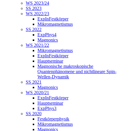
WS 2023/24
SS 2023
WS 2022/23
ExpInFestkörper
Mikromagnetismus
SS 2022
ExpPhys4
Magnonics
WS 2021/22
Mikromagnetismus
ExpInFestkörper
Hauptseminar
Magnonische makroskopische
Quantenphänomene und nichtlineare Spin-
Wellen-Dynamik
SS 2021
Magnonics
WS 2020/21
ExpInFestkörper
Hauptseminar
ExpPhys3
SS 2020
Festkörperphysik
Mikromagnetismus
Magnonics