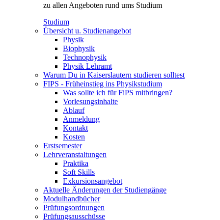
zu allen Angeboten rund ums Studium
Studium
Übersicht u. Studienangebot
Physik
Biophysik
Technophysik
Physik Lehramt
Warum Du in Kaiserslautern studieren solltest
FIPS - Früheinstieg ins Physikstudium
Was sollte ich für FiPS mitbringen?
Vorlesungsinhalte
Ablauf
Anmeldung
Kontakt
Kosten
Erstsemester
Lehrveranstaltungen
Praktika
Soft Skills
Exkursionsangebot
Aktuelle Änderungen der Studiengänge
Modulhandbücher
Prüfungsordnungen
Prüfungsausschüsse