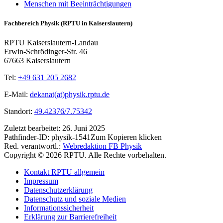
Menschen mit Beeinträchtigungen
Fachbereich Physik (RPTU in Kaiserslautern)
RPTU Kaiserslautern-Landau
Erwin-Schrödinger-Str. 46
67663 Kaiserslautern
Tel:
+49 631 205 2682
E-Mail:
dekanat(at)physik.rptu.de
Standort:
49.42376/7.75342
Zuletzt bearbeitet:
26. Juni 2025
Pathfinder-ID:
physik-1541
Zum Kopieren klicken
Red. verantwortl.:
Webredaktion FB Physik
Copyright © 2026 RPTU. Alle Rechte vorbehalten.
Kontakt RPTU allgemein
Impressum
Datenschutzerklärung
Datenschutz und soziale Medien
Informationssicherheit
Erklärung zur Barrierefreiheit