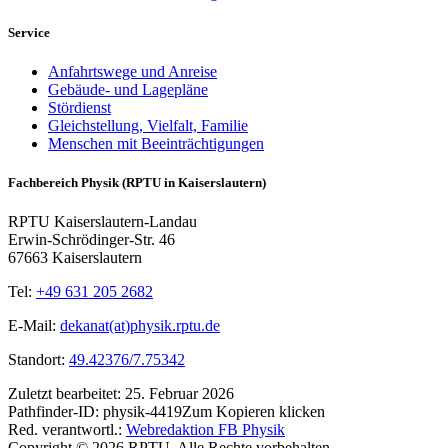
Service
Anfahrtswege und Anreise
Gebäude- und Lagepläne
Stördienst
Gleichstellung, Vielfalt, Familie
Menschen mit Beeinträchtigungen
Fachbereich Physik (RPTU in Kaiserslautern)
RPTU Kaiserslautern-Landau
Erwin-Schrödinger-Str. 46
67663 Kaiserslautern
Tel:
+49 631 205 2682
E-Mail:
dekanat(at)physik.rptu.de
Standort:
49.42376/7.75342
Zuletzt bearbeitet:
25. Februar 2026
Pathfinder-ID:
physik-4419
Zum Kopieren klicken
Red. verantwortl.:
Webredaktion FB Physik
Copyright © 2026 RPTU. Alle Rechte vorbehalten.