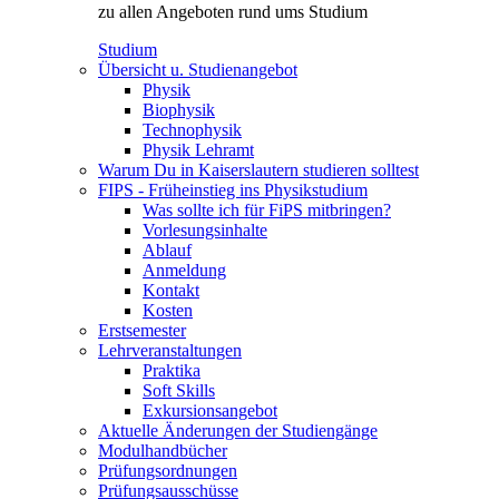
zu allen Angeboten rund ums Studium
Studium
Übersicht u. Studienangebot
Physik
Biophysik
Technophysik
Physik Lehramt
Warum Du in Kaiserslautern studieren solltest
FIPS - Früheinstieg ins Physikstudium
Was sollte ich für FiPS mitbringen?
Vorlesungsinhalte
Ablauf
Anmeldung
Kontakt
Kosten
Erstsemester
Lehrveranstaltungen
Praktika
Soft Skills
Exkursionsangebot
Aktuelle Änderungen der Studiengänge
Modulhandbücher
Prüfungsordnungen
Prüfungsausschüsse