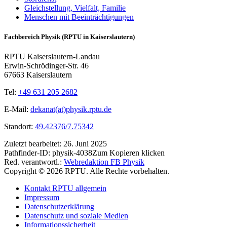
Gleichstellung, Vielfalt, Familie
Menschen mit Beeinträchtigungen
Fachbereich Physik (RPTU in Kaiserslautern)
RPTU Kaiserslautern-Landau
Erwin-Schrödinger-Str. 46
67663 Kaiserslautern
Tel:
+49 631 205 2682
E-Mail:
dekanat(at)physik.rptu.de
Standort:
49.42376/7.75342
Zuletzt bearbeitet:
26. Juni 2025
Pathfinder-ID:
physik-4038
Zum Kopieren klicken
Red. verantwortl.:
Webredaktion FB Physik
Copyright © 2026 RPTU. Alle Rechte vorbehalten.
Kontakt RPTU allgemein
Impressum
Datenschutzerklärung
Datenschutz und soziale Medien
Informationssicherheit