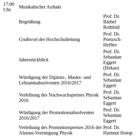
17:00
Musikalischer Auftakt
Uhr
Prof. Dr.
Begrüßung
Bärbel
Rethfeld
Prof. Dr.
Grußwort der Hochschulleitung
Poetzsch-
Heffter
Prof. Dr.
Sebastian
Jahresrückblick
Eggert
(Dekan)
Prof. Dr.
Würdigung der Diplom-, Master- und
Sebastian
Lehramtsabsolventen 2016/2017
Eggert
Prof. Dr.
Verleihung des Nachwuchspreises Physik
Sebastian
2016
Eggert
Prof. Dr.
Würdigung der Promotionsabsolventen
Sebastian
2016/2017
Eggert
Verleihung des Promotionspreises 2016 der
Prof. Dr.
Alumni-Vereinigung Physik
Hartmut Hotop