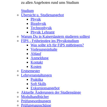
zu allen Angeboten rund ums Studium
Studium
Übersicht u. Studienangebot
Physik
Biophysik
Technophysik
Physik Lehramt
Warum Du in Kaiserslautern studieren solltest
FIPS - Früheinstieg ins Physikstudium
Was sollte ich für FiPS mitbringen?
Vorlesungsinhalte
Ablauf
Anmeldung
Kontakt
Kosten
Erstsemester
Lehrveranstaltungen
Praktika
Soft Skills
Exkursionsangebot
Aktuelle Änderungen der Studiengänge
Modulhandbücher
Prüfungsordnungen
Prüfungsausschüsse