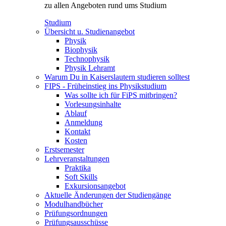
zu allen Angeboten rund ums Studium
Studium
Übersicht u. Studienangebot
Physik
Biophysik
Technophysik
Physik Lehramt
Warum Du in Kaiserslautern studieren solltest
FIPS - Früheinstieg ins Physikstudium
Was sollte ich für FiPS mitbringen?
Vorlesungsinhalte
Ablauf
Anmeldung
Kontakt
Kosten
Erstsemester
Lehrveranstaltungen
Praktika
Soft Skills
Exkursionsangebot
Aktuelle Änderungen der Studiengänge
Modulhandbücher
Prüfungsordnungen
Prüfungsausschüsse