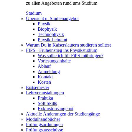
zu allen Angeboten rund ums Studium
Studium
Übersicht u. Studienangebot
Physik
Biophysik
Technophysik
Physik Lehramt
Warum Du in Kaiserslautern studieren solltest
FIPS - Früheinstieg ins Physikstudium
Was sollte ich für FiPS mitbringen?
Vorlesungsinhalte
Ablauf
Anmeldung
Kontakt
Kosten
Erstsemester
Lehrveranstaltungen
Praktika
Soft Skills
Exkursionsangebot
Aktuelle Änderungen der Studiengänge
Modulhandbücher
Prüfungsordnungen
Prüfungsausschüsse