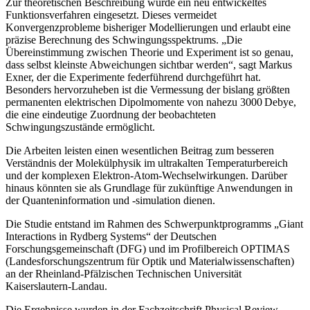
Zur theoretischen Beschreibung wurde ein neu entwickeltes
Funktionsverfahren eingesetzt. Dieses vermeidet
Konvergenzprobleme bisheriger Modellierungen und erlaubt eine
präzise Berechnung des Schwingungsspektrums. „Die
Übereinstimmung zwischen Theorie und Experiment ist so genau,
dass selbst kleinste Abweichungen sichtbar werden“, sagt Markus
Exner, der die Experimente federführend durchgeführt hat.
Besonders hervorzuheben ist die Vermessung der bislang größten
permanenten elektrischen Dipolmomente von nahezu 3000 Debye,
die eine eindeutige Zuordnung der beobachteten
Schwingungszustände ermöglicht.
Die Arbeiten leisten einen wesentlichen Beitrag zum besseren
Verständnis der Molekülphysik im ultrakalten Temperaturbereich
und der komplexen Elektron-Atom-Wechselwirkungen. Darüber
hinaus könnten sie als Grundlage für zukünftige Anwendungen in
der Quanteninformation und -simulation dienen.
Die Studie entstand im Rahmen des Schwerpunktprogramms „Giant
Interactions in Rydberg Systems“ der Deutschen
Forschungsgemeinschaft (DFG) und im Profilbereich OPTIMAS
(Landesforschungszentrum für Optik und Materialwissenschaften)
an der Rheinland-Pfälzischen Technischen Universität
Kaiserslautern-Landau.
Die Ergebnisse wurden in der Fachzeitschrift Physical Review