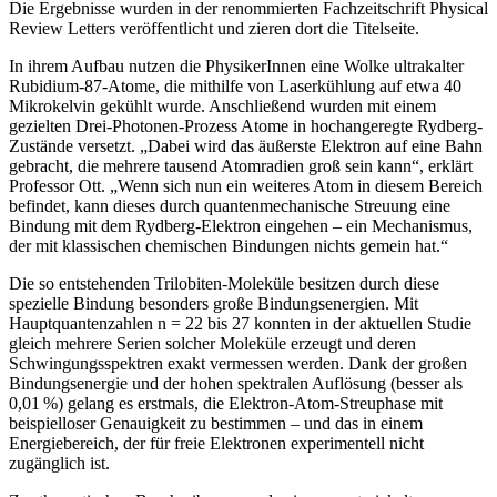
Die Ergebnisse wurden in der renommierten Fachzeitschrift Physical
Review Letters veröffentlicht und zieren dort die Titelseite.
In ihrem Aufbau nutzen die PhysikerInnen eine Wolke ultrakalter
Rubidium-87-Atome, die mithilfe von Laserkühlung auf etwa 40
Mikrokelvin gekühlt wurde. Anschließend wurden mit einem
gezielten Drei-Photonen-Prozess Atome in hochangeregte Rydberg-
Zustände versetzt. „Dabei wird das äußerste Elektron auf eine Bahn
gebracht, die mehrere tausend Atomradien groß sein kann“, erklärt
Professor Ott. „Wenn sich nun ein weiteres Atom in diesem Bereich
befindet, kann dieses durch quantenmechanische Streuung eine
Bindung mit dem Rydberg-Elektron eingehen – ein Mechanismus,
der mit klassischen chemischen Bindungen nichts gemein hat.“
Die so entstehenden Trilobiten-Moleküle besitzen durch diese
spezielle Bindung besonders große Bindungsenergien. Mit
Hauptquantenzahlen n = 22 bis 27 konnten in der aktuellen Studie
gleich mehrere Serien solcher Moleküle erzeugt und deren
Schwingungsspektren exakt vermessen werden. Dank der großen
Bindungsenergie und der hohen spektralen Auflösung (besser als
0,01 %) gelang es erstmals, die Elektron-Atom-Streuphase mit
beispielloser Genauigkeit zu bestimmen – und das in einem
Energiebereich, der für freie Elektronen experimentell nicht
zugänglich ist.